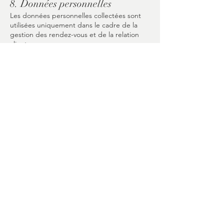
8. Données personnelles
Les données personnelles collectées sont
utilisées uniquement dans le cadre de la
gestion des rendez-vous et de la relation
client.
Elles ne sont ni vendues ni transmises à des
tiers.
Conformément à la réglementation en
vigueur, vous disposez d’un droit d’accès,
de rectification et de suppression de vos
données.
9. Modification des conditions
Les présentes conditions peuvent être
modifiées à tout moment.
La version en vigueur est celle publiée sur le
site au moment de la consultation.
10. Droit applicable
Les présentes conditions sont soumises au
droit français.
En cas de litige, une solution amiable sera
recherchée en priorité.