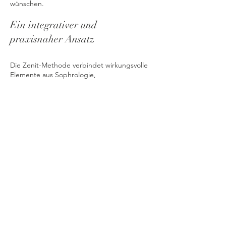
wünschen.
Ein integrativer und
praxisnaher Ansatz
Die Zenit-Methode verbindet wirkungsvolle
Elemente aus Sophrologie,
Entspannungstechniken, therapeutischer
Hypnose und Körperarbeit mit einer
sanften, strukturierenden musikalischen
Begleitung.
Dieser ganzheitliche Ansatz unterstützt den
Körper dabei, seine natürlichen
Selbstregulationskräfte wieder zu aktivieren
und innere Spannungen Schritt für Schritt
zu lösen.
Warum die Zenit-Methode?
Bei Migräne und chronischen Schmerzen
Zur Regulierung von Stress und emotionaler